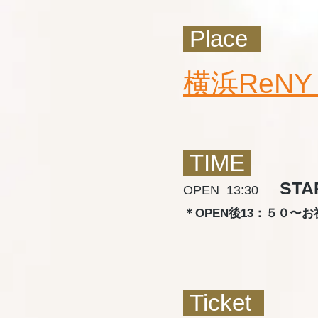
Place
横浜ReNY β
TIME
STAR
OPEN 13:30
＊OPEN後13：５０〜
Ticket