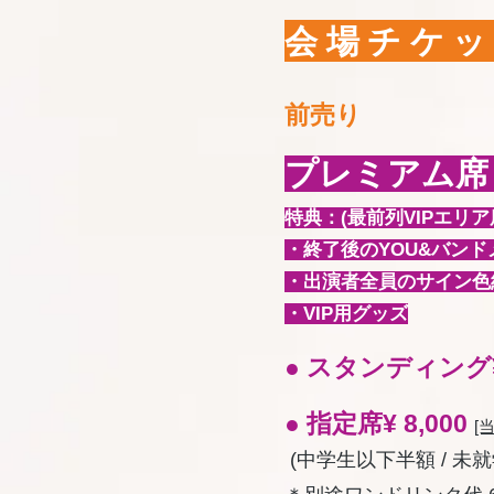
会場チケ
前売り
プレミアム席 1
特典：(最前列VIPエリア
・終了後のYOU&バン
・出演者全員のサイン色
・VIP用グッズ
● スタンディング¥ 
● 指定席¥ 8,000
[当
(中学生以下半額 / 未