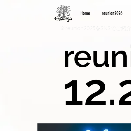
Home
reunion2026
※reunion2023をSNSで
reun
12.