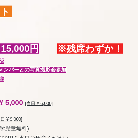
ット
5,000円
※残席わずか！
席
ドメンバーとの写真撮影会参加
紙
5,000
[当日 ¥ 6,000]
日 ¥ 9,000]
就学児童無料)