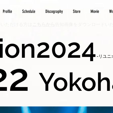
Profile
Schedule
Discography
Store
Movie
Wo
ご紹介いただける方は
こちらから
告知画像をダウンロードい
ion2024
-リユニ
22
Yoko