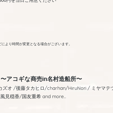
600円を当日ご用意ください
どにより時間が変更となる場合がございます。
〜アコギな商売in名村造船所〜
 /後藤タカヒロ/charhan/HiruNori / ミヤマテ
穏香/国友重希 and more...