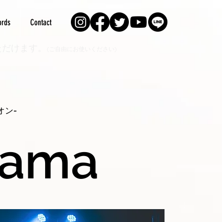
rds
Contact
ただけます。
(ご自由にお使いください)
オン-
hama