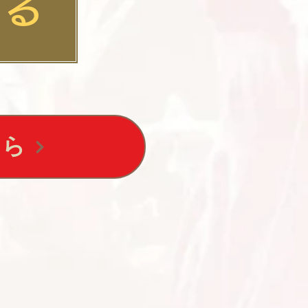
する
ちら