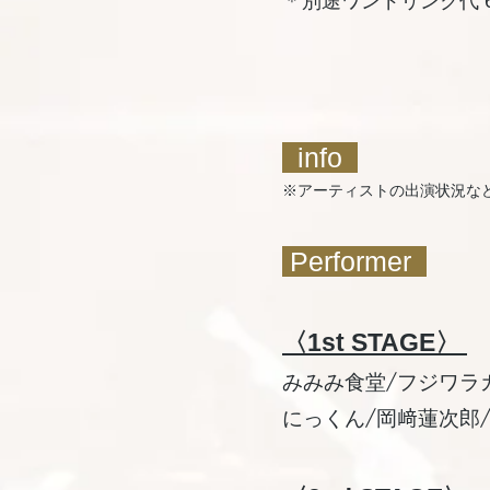
＊別途ワンドリンク代 
info
※アーティストの出演状況な
Performer
〈1st STAGE〉
みみみ食堂/フジワラカズオ
にっくん/岡﨑蓮次郎/風見