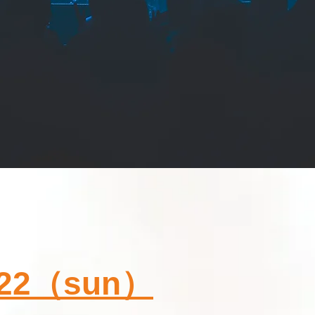
2.22（sun）