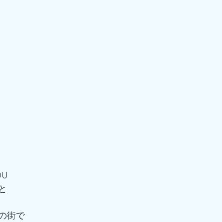
OU
と
の街で