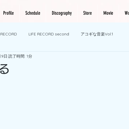
Profile
Schedule
Discography
Store
Movie
Wo
E RECORD
LIFE RECORD second
アコギな音楽Vol.1
月9日
読了時間: 1分
る