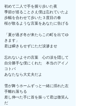
初めて二人で手を握り歩いた夜
季節が巡ることさえ僕は忘れていたよ
歩幅を合わせて歩いた３度目の春
桜が散るような言葉をあなたに告げる
「夏が過ぎ冬が来たらこの町を出てゆ
きます」
君は瞬きもせずにただ涙滲ませ
忘れないよその言葉　心の涙を隠して
自分勝手な僕にくれた　本当のアイノ
コトバ
あなたなら大丈夫だよ
雪が舞うホームずっと一緒に揺れた左
手離れ落ちる
差し伸べた手に首を振って君は微笑ん
だ