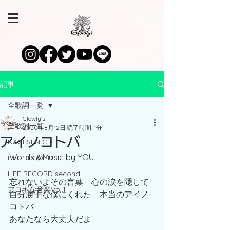
記事
全歌詞一覧
Glowly's
全歌詞一覧
2020年8月12日
読了時間: 1分
アイノコトバ
NAGESEN CD
Words＆Music by YOU
LIFE RECORD
LIFE RECORD second
忘れないよその言葉　心の涙を隠して
アコギな音楽Vol.1
自分勝手な僕にくれた　本当のアイノ
コトバ
あなたなら大丈夫だよ