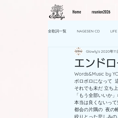
Home
reunion2026
全歌詞一覧
NAGESEN CD
LIF
Glowly's
2020年1
エンドロ
Words&Music by Y
ボロボロになって 
それでも未だ 立ち
「もう全部いいか」
本当は良くないって
都会の片隅の  夜の
絞りとった悲しみの