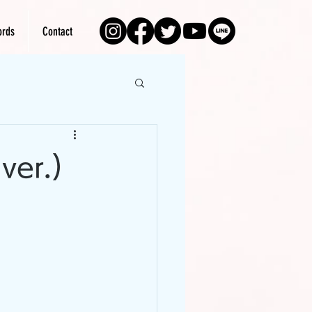
rds
Contact
r.)