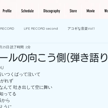
Profile
Schedule
Discography
Store
Movie
Wo
E RECORD
LIFE RECORD second
アコギな音楽Vol.1
1月25日
読了時間: 2分
ールの向こう側(弾き語りve
OU
 這いつくばって泣いて
上がれず
なんて 吐き出して空に舞い
知ってる
帳から
ように