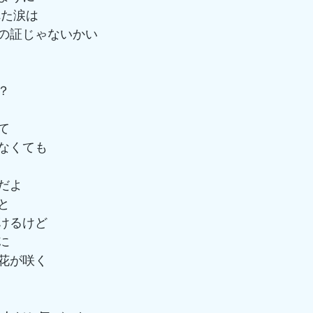
れた涙は
の証じゃないかい
？
て
なくても
だよ
と
けるけど
に
花が咲く