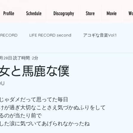
Profile
Schedule
Discography
Store
Movie
Wo
E RECORD
LIFE RECORD second
アコギな音楽Vol.1
2月28日
読了時間: 2分
女と馬鹿な僕
OU
じゃダメだって思ってた毎日
けが過ぎ大切なことさえ気づかぬふりをして
るのが当たり前で
した涙に気づいてあげられなかったね