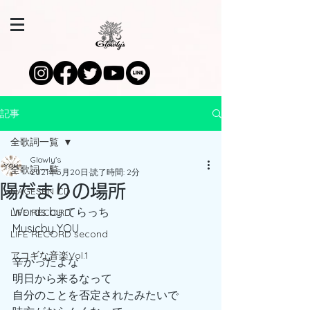
記事
全歌詞一覧
Glowly's
全歌詞一覧
2021年5月20日
読了時間: 2分
陽だまりの場所
NAGESEN CD
Words by てらっち
LIFE RECORD
Musicby YOU
LIFE RECORD second
アコギな音楽Vol.1
辛かったよな
明日から来るなって
自分のことを否定されたみたいで