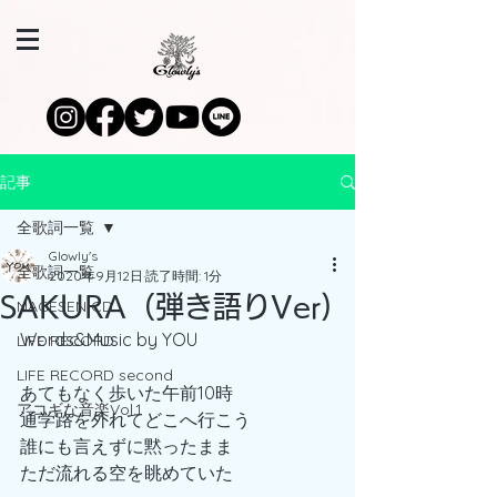
記事
全歌詞一覧
Glowly's
全歌詞一覧
2020年9月12日
読了時間: 1分
SAKURA（弾き語りVer)
NAGESEN CD
Words&Music by YOU
LIFE RECORD
LIFE RECORD second
あてもなく歩いた午前10時
アコギな音楽Vol.1
通学路を外れてどこへ行こう
誰にも言えずに黙ったまま
ただ流れる空を眺めていた