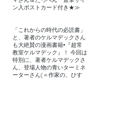
ン入ポストカード付き★≫
「これからの時代の必読書」
と、著者のケルマデックさん
も大絶賛の漫画書籍•『超常
教室ケルマデック』！ 今回は
特別に、著者ケルマデックさ
ん、登場人物の青いターミネ
ーターさん(＝作家の、ひす
いこたろうさん！)の直筆サ
イン、そしてたっぺんが直筆
イラストを描いたポストカー
ドも、セットで送らせていた
だきます。 みなさまにも、ぜ
ひ楽しんでもらえたら嬉しい
です^ ^