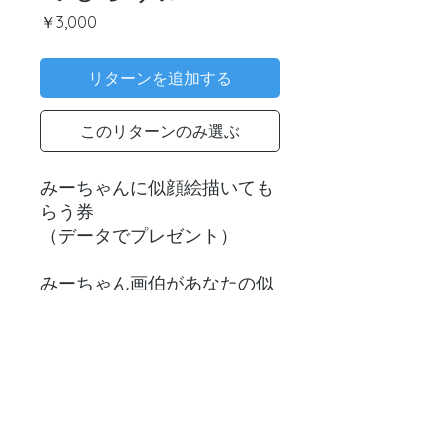
価
￥3,000
格
リターンを追加する
このリターンのみ選ぶ
みーちゃんに似顔絵描いても
らう券
（データでプレゼント）
みーちゃん画伯があなたの似
顔絵を描いてプレゼント！
待ち受けにしてね！
リターン支援後について
リターン支援してくださる方へ。