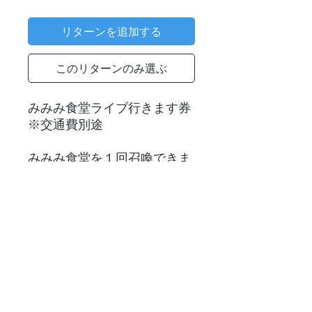
格
リターンを追加する
このリターンのみ選ぶ
みみみ食堂ライブ行きます券
※交通費別途
みみみ食堂を１回召喚できま
す。
リターン支援後について
リターン支援してくださる方へ。
こちらより
ご連絡させていただきます
ので、
それまでお待ちください。
© YOU All Right Reserved.
リターンについての日程など、