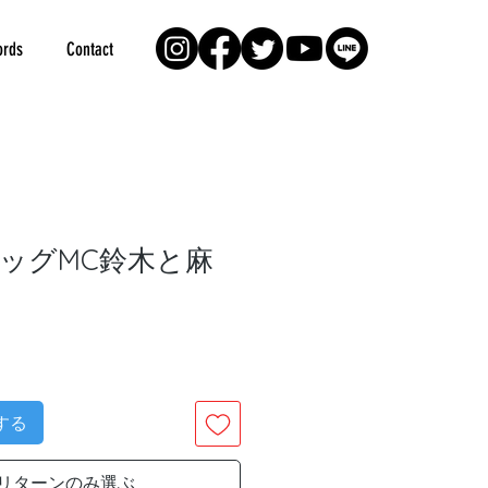
rds
Contact
ッグMC鈴木と麻
する
リターンのみ選ぶ