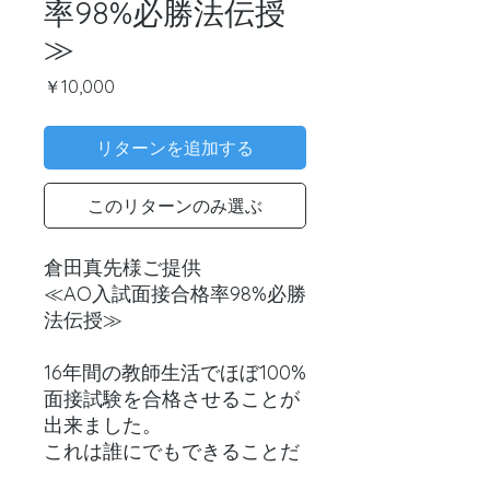
率98%必勝法伝授
≫
価
￥10,000
格
リターンを追加する
このリターンのみ選ぶ
倉田真先様ご提供
≪AO入試面接合格率98%必勝
法伝授≫
16年間の教師生活でほぼ100%
面接試験を合格させることが
出来ました。
これは誰にでもできることだ
と思っています。