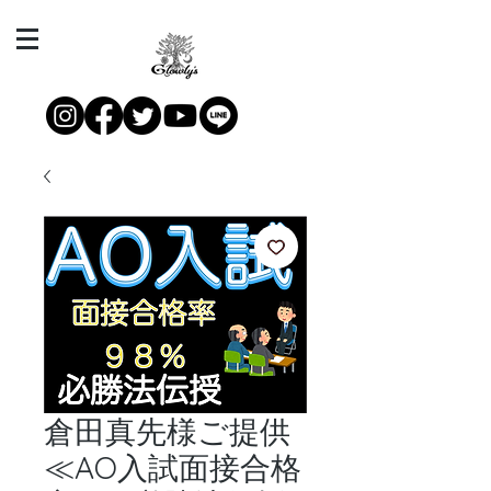
倉田真先様ご提供
≪AO入試面接合格