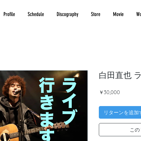
Profile
Schedule
Discography
Store
Movie
Wo
白田直也 
価
￥30,000
格
リターンを追加
この