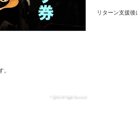
リターン支援後
リターン支援してく
こちらより
ご連絡さ
それまでお待ちくだ
リターンについての
ご相談の上決定させ
す。
© YOU All Right Reserved.