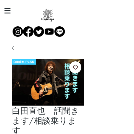
白田直也 話聞き
ます/相談乗りま
す