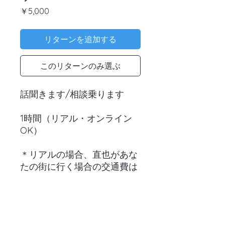
価
￥5,000
格
リターンを追加する
このリターンのみ選ぶ
話聞きます/相談乗ります
1時間（リアル・オンライン
OK）
＊リアルの場合、直也があな
たの街に行く場合の交通費は
別途
白田直也は淡路島在住なの
で淡路島での相談も可。