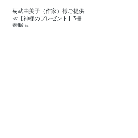
菊武由美子（作家）様ご提供
≪【神様のプレゼント】3冊
寄贈≫
口唇口蓋裂の女の子の成長を
描いた本【神様のプレゼン
ト】（2018年文芸社）をご指
定の市町村の図書館３館に寄
贈します。
応援メッセージ
ありのままの自分で生きる姿、かっこ
いいです。これからも口唇口蓋裂の患
者さん始めたくさんの方にエールを送
ってください。
© YOU All Right Reserved.