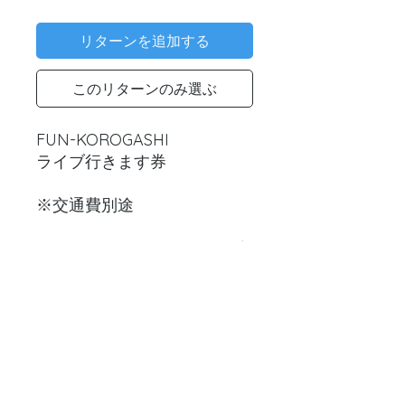
格
リターンを追加する
このリターンのみ選ぶ
FUN-KOROGASHI
ライブ行きます券
※交通費別途
FUN-KOROGASHIを１回召喚
できます。
リターン支援後について
リターン支援してくださる方へ。
こちらより
ご連絡させていただきます