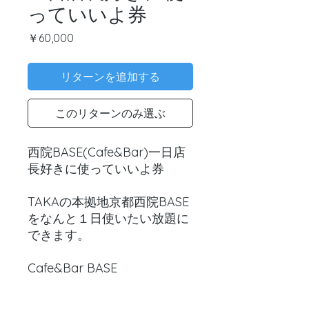
っていいよ券
価
￥60,000
格
リターンを追加する
このリターンのみ選ぶ
西院BASE(Cafe&Bar)一日店
長好きに使っていいよ券
TAKAの本拠地京都西院BASE
をなんと１日使いたい放題に
できます。
Cafe&Bar BASE
京都府京都市 右京区西院 平
町25ライフプラザ西大路四条