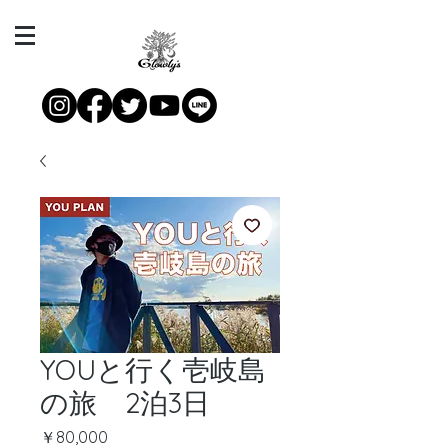
YOUと行く壱岐島
の旅 2泊3日
価
￥80,000