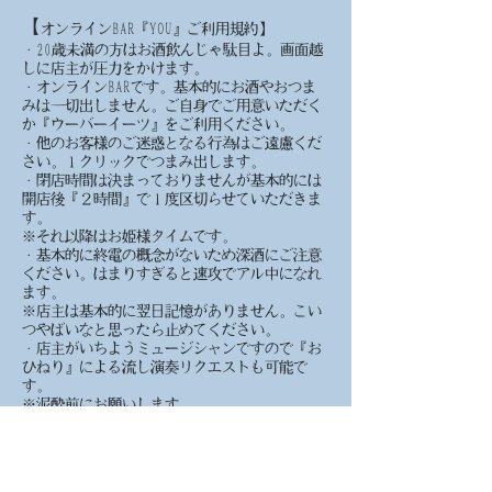
【
オンラインBAR『YOU』ご利用規約】
・20歳未満の方はお酒飲んじゃ駄目よ。画面越
しに店主が圧力をかけます。
・オンラインBARです。基本的にお酒やおつま
みは一切出しません。ご自身でご用意いただく
か『ウーバーイーツ』をご利用ください。
・他のお客様のご迷惑となる行為はご遠慮くだ
さい。１クリックでつまみ出します。
・閉店時間は決まっておりませんが基本的には
開店後『２時間』で１度区切らせていただきま
す。
※それ以降はお姫様タイムです。
・基本的に終電の概念がないため深酒にご注意
ください。はまりすぎると速攻でアル中になれ
ます。
※店主は基本的に翌日記憶がありません。こい
つやばいなと思ったら止めてください。
・店主がいちようミュージシャンですので『お
ひねり』による流し演奏リクエストも可能で
す。
※泥酔前にお願いします。
・無理に会話に入らず聞いているだけの参加も
全然OKです。リアルBARで言うところのカウン
ターで飲んでいる渋い人大歓迎です。
それぞれの楽しみ方でご来店ください。