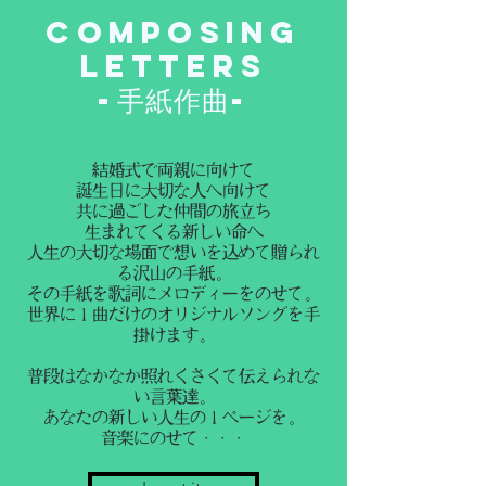
​Composing
letters
-手紙作曲-
結婚式で両親に向けて
誕生日に大切な人へ向けて
共に過ごした仲間の旅立ち
生まれてくる新しい命へ
人生の大切な場面で想いを込めて贈られ
る沢山の手紙。
その手紙を歌詞にメロディーをのせて。
世界に１曲だけのオリジナルソングを手
掛けます。
普段はなかなか照れくさくて伝えられな
い言葉達。
あなたの新しい人生の１ページを。
音楽にのせて・・・