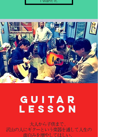
I want it.
Guitar
Lesson​
大人から子供まで。
沢山の人にギターという楽器を通して人生の
面白みを増やしてほしい。