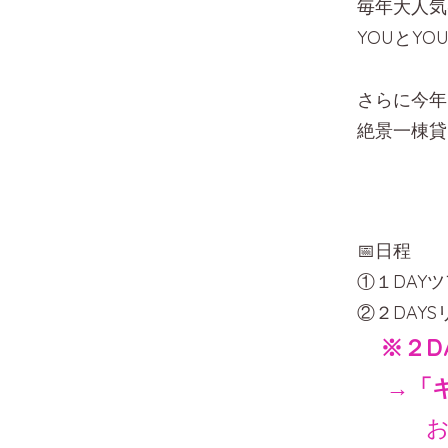
毎年大人気
YOUとY
さらに今年
絶景一棟貸
📅日程
①１DAYツ
②２DAYS
※２D
→「キ
お申し