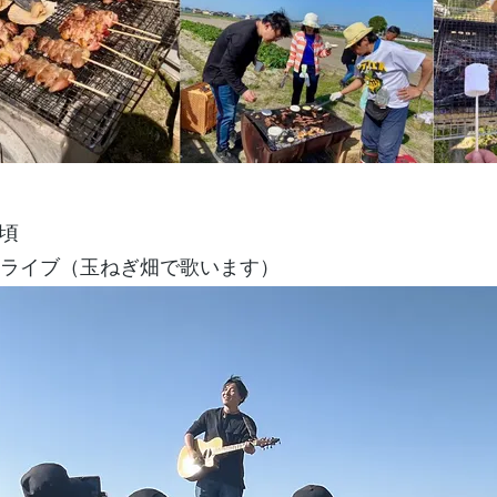
0頃
青空ライブ（玉ねぎ畑で歌います）