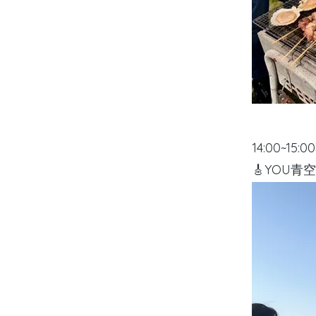
14:00~15:0
🎸YOU