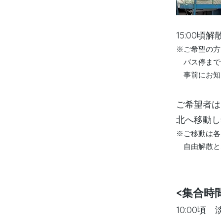
15:00頃解
※ご希望の方
バス停まで
事前にお知
ご希望者は
北へ移動し
※ご移動は各
自由解散と
<集合時
10:00