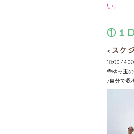
い。
①１
<スケ
10:00~14:0
🧅ゆっ玉の
♪自分で収