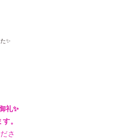
た✨
御礼✨
ます。
ださ