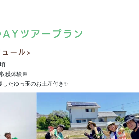
DAYツアープラン
ジュール>
0頃
収穫体験🧅
穫したゆっ玉のお土産付き✨