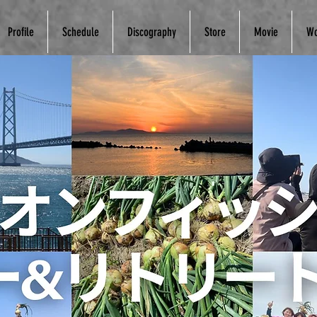
Profile
Schedule
Discography
Store
Movie
Wo