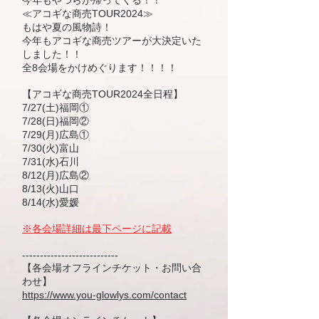
今年もやつらが帰ってくる！！
≪アコギな商売TOUR2024≫
もはや夏の風物詩！
今年もアコギな商売ツアーが大決定いた
しました！！
全8会場をかけめぐります！！！！
【アコギな商売TOUR2024全日程】
7/27(土)福岡①
7/28(日)福岡②
7/29(月)広島①
7/30(火)富山
7/31(水)石川
8/12(月)広島②
8/13(火)山口
8/14(水)愛媛
※各会場詳細は最下ページに記載
---------------------------
【各会場オフラインチケット・お問い合
わせ】
https://www.you-glowlys.com/contact