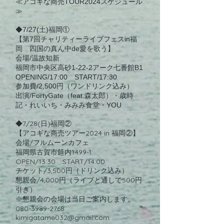
≪アコギな商売TOUR2024スケジュール
≫
◆7/27(土)福岡①
【第7回チャリティーライブフェスin福
岡 四国の真ん中de愛を歌う】
会場/温故知新
福岡市中央区高砂1-22-2アーク七番館B1
OPENING/17:00 START/17:30
参加費/2,500円（ワンドリンク込み）
出演/FortyGate（feat.森太郎）・歳時
記・れいいち・みみみ食堂・YOU
◆7/28(日)福岡②
アコギな商売ツアー2024 in 福岡②
】
【
会場/フルムーンカフェ
福岡県古賀市筵内1499-1
OPEN/13:30 START/14:00
チケット/3,500円（ドリンク込み）
懇親会/4,000円（ライブと通しで500円
引き）
※懇親会の会場は当日ご案内します。
080-3989-2768
kimigatame032@gmail.com