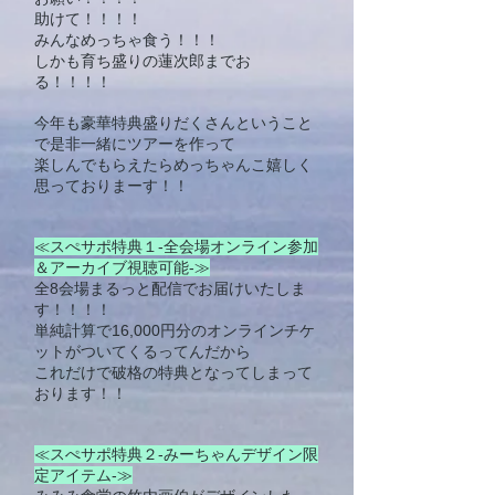
助けて！！！！
みんなめっちゃ食う！！！
しかも育ち盛りの蓮次郎までお
る！！！！
今年も豪華特典盛りだくさんということ
で是非一緒にツアーを作って
楽しんでもらえたらめっちゃんこ嬉しく
思っておりまーす！！
≪スぺサポ特典１-全会場オンライン参加
＆アーカイブ視聴可能-≫
全8会場まるっと配信でお届けいたしま
す！！！！
単純計算で16,000円分のオンラインチケ
ットがついてくるってんだから
これだけで破格の特典となってしまって
おります！！
≪スぺサポ特典２-みーちゃんデザイン限
定アイテム-≫