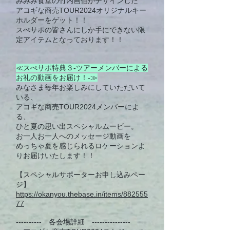
みみみ食堂の竹内画伯がデザインした
アコギな商売TOUR2024オリジナルキー
ホルダーをゲット！！
スぺサポの皆さんにしか手にできない限
定アイテムとなっております！！
≪スぺサポ特典３-ツアーメンバーによる
お礼の動画をお届け！-≫
みなさま毎年お楽しみにしていただいて
いる、
アコギな商売TOUR2024メンバーによ
る、
ひと夏の思い出スペシャルムービー。
お一人お一人へのメッセージ動画を
めっちゃ夏を感じられるロケーションよ
りお届けいたします！！
【スペシャルサポーターお申し込みペー
ジ】
https://okanyou.thebase.in/items/882555
77
---------- 各会場詳細 ---------------