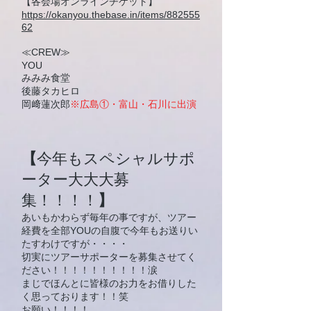
【各会場オンラインチケット】
https://okanyou.thebase.in/items/882555
62
≪CREW≫
YOU
みみみ食堂
​後藤タカヒロ
岡﨑蓮次郎
※広島①・富山・石川に出演
【
今年もスペシャルサポ
ーター大大大募
集！！！！
】
あいもかわらず毎年の事ですが、ツアー
経費を全部YOUの自腹で今年もお送りい
たすわけですが・・・・
切実にツアーサポーターを募集させてく
ださい！！！！！！！！！！涙
まじでほんとに皆様のお力をお借りした
く思っております！！笑
お願い！！！！