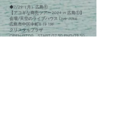
◆7/29（月）広島①
アコギな商売ツアー2024 in 広島①
】
【
会場/天空のライブハウス Live Juke
広島市中区中町8-19 19F
クリスタルプラザ
OPEN/17:00 START/17:30 END/19:30
チケット/大人4,500円 4歳～18歳1,000
円
ワンドリンク制（当日決済・現金のみ）
出演/YOU・後藤タカヒロ・みみみ食
堂・Hiromi
matchtoyou225@gmail.com
◆7/30（火）富山
アコギな商売ツアー2024 in 富山
】
【
会場/オーガニックカフェTsunag.
富山市中央り1-6-3
OPEN/18:30 START/19:00
チケット/高校生以上3,500円 中学生以
下2,000円
+1ドリンクオーダー（500円別途※食事
はありません。）