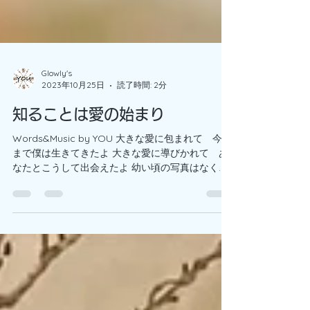
Glowly's
2023年10月25日
読了時間: 2分
知ることは愛の始まり
Words&Music by YOU 大きな愛に包まれて 今日
まで僕は生きてきたよ 大きな愛に導びかれて あ
なたとこうして出会えたよ 幼い頃の写真はなくて
映った自分が大嫌いだったから どうしてもって撮
ったその一枚は この世の全てを睨みつけた...