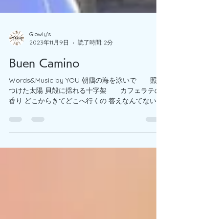
Glowly's
2023年11月9日
読了時間: 2分
Buen Camino
Words&Music by YOU 朝靄の海を泳いで 照り
つけた太陽 貝殻に揺れる十字架 カフェラテの
香り どこからきてどこへ行くの 答えなんてないま
ま ただそれぞれの大切なものを 抱きしめて歩む毎
日 盲目の神父が 差し伸べたその手に 残る香り
と 太陽の温もり...