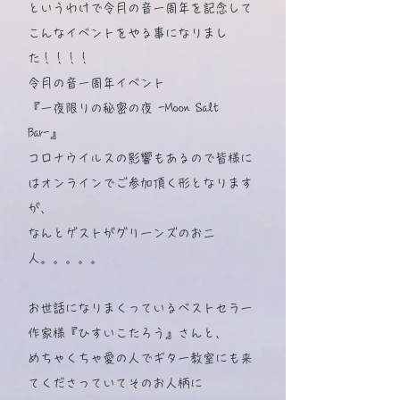
というわけで令月の音一周年を記念して
こんなイベントをやる事になりまし
た！！！！
令月の音一周年イベント
『一夜限りの秘密の夜 -Moon Salt
Bar-』
コロナウイルスの影響もあるので皆様に
はオンラインでご参加頂く形となります
が、
なんとゲストがグリーンズのお二
人。。。。。
お世話になりまくっているベストセラー
作家様『ひすいこたろう』さんと、
めちゃくちゃ愛の人でギター教室にも来
てくださっていてそのお人柄に