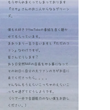
もうやられまくってしまっております
『マサ』さんのお二人からなるグリーン
ズ。
僕も大好きでYouTubeの番組を良く聴か
せてもらっています。
まあつまり一言で言いますと『ただのフ
ァン』なわけですが。
皆さんどうします？
ある日突然BARの店長をやる事になって
その初日に自分の大ファンの方がお店に
来てくださったら。。。。
そんなんもうえらいこっちゃのえらいこ
っちゃ過ぎてどうしようです。
（ツアー中で言語能力のない僕をお許し
ください。）