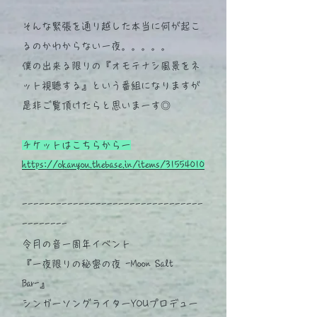
そんな緊張を通り越した本当に何が起こ
るのかわからない一夜。。。。。
僕の出来る限りの『オモテナシ風景をネ
ット視聴する』という番組になりますが
是非ご覧頂けたらと思いまーす◎
チケットはこちらからー
https://okanyou.thebase.in/items/31554010
--------------------------------
--------
令月の音一周年イベント
『一夜限りの秘密の夜 -Moon Salt
Bar-』
シンガーソングライターYOUプロデュー