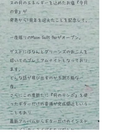
スの月のエネルギーを込めたお塩『令月
の音』が
発売から1周年を迎えたことを記念して。
一夜限りのMoon Salt Barがオープン。
ゲストにはなんとグリーンズのお二人を
招いてのプレミアムナイトとなっており
ます。
どんな話が飛び出すのか予測不能な一
夜。
さらにこの度新たに『月のテンポ』を使
ったギターだけの音源が完成間近という
こともあり
最新アルバムからギターだけのインスト
ゥルメンタルライブもありだとか。