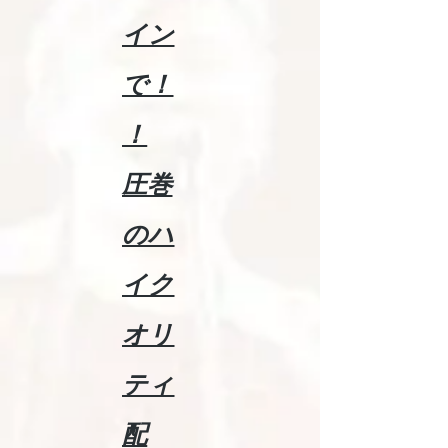
イン
で！
！
​圧巻
のハ
イク
オリ
ティ
配