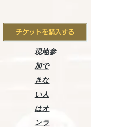
チケットを購入する
​現地参
加で
きな
い人
はオ
ンラ