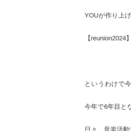
YOUが作り上
【reunion
というわけで今
今年で6年目と
日々、音楽活動