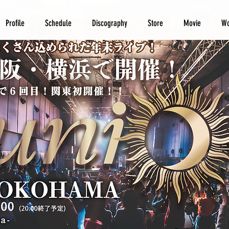
Profile
Schedule
Discography
Store
Movie
Wo