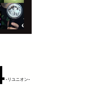
4
-リユニオン-