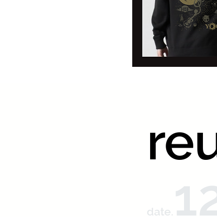
re
1
date.