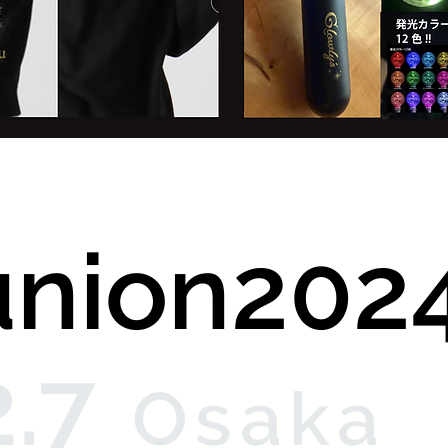
union202
2.7
Osaka