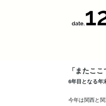
1
date.
「またここ
6年目となる年
今年は関西と関