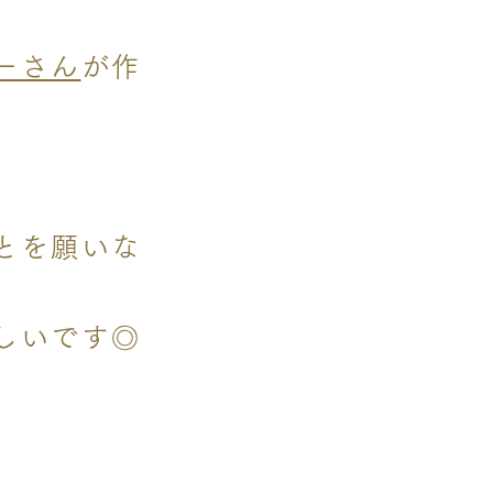
ーさん
が作
とを願いな
しいです◎