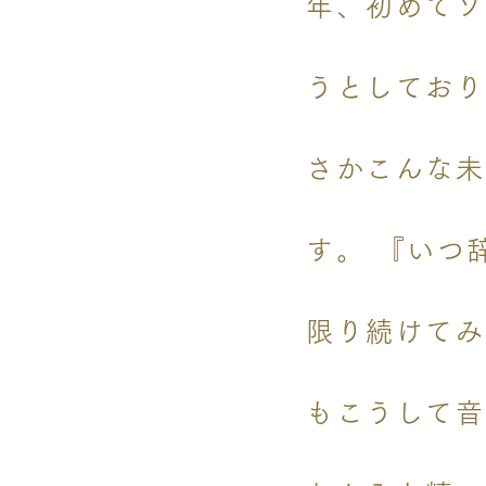
年、初めてソ
うとしており
さかこんな未
す。 『いつ
限り続けてみ
もこうして音