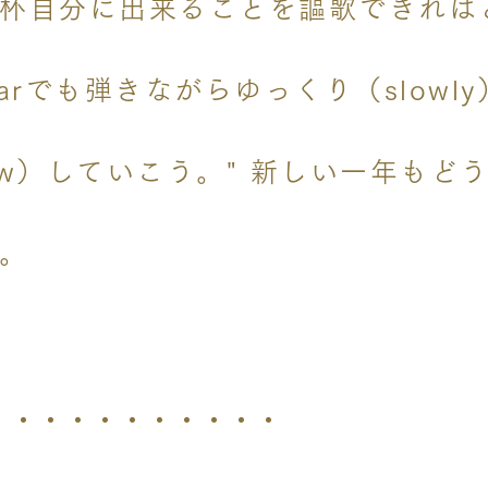
杯自分に出来ることを謳歌できれば
itarでも弾きながらゆっくり（slowl
ow）していこう。" 新しい一年もど
。
・・・・・・・・・・・