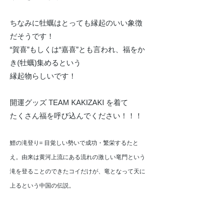
ちなみに牡蠣はとっても縁起のいい象徴
だそうです！
“賀喜”もしくは“嘉喜”とも言われ、福をか
き(牡蠣)集めるという
縁起物らしいです！
開運グッズ TEAM KAKIZAKI を着て
たくさん福を呼び込んでください！！！
鯉の滝登り= 目覚しい勢いで成功・繁栄するたと
え。由来は黄河上流にある流れの激しい竜門という
滝を登ることのできたコイだけが、竜となって天に
上るという中国の伝説。