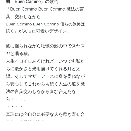
曲「Buen Camino」の歌詞
Buen Camino Buen Camino 魔法の言
「
葉 交わしながら
Buen Camino Buen Camino 僕らの旅路は
続く
」が入った可愛いデザイン。
波に揺られながら牡蠣の殻の中でスヤス
ヤと眠る猫。
人生イロイロあるけれど、いつでも私た
ちに暖かさと光を届けてくれる月と太
陽。そしてマザーアースに身を委ねなが
ら安心してこれからも続く人生の道を魔
法の言葉交わしながら喜び合えたな
ら・・・。
・・・・
真珠には今自分に必要な人を惹き寄せ合
うという意味があり、
猫には幸運を招くという意味があり、