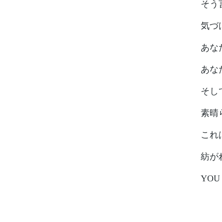
そう
気づ
あな
あな
そし
素晴ら
これ
紡がれ
YOU