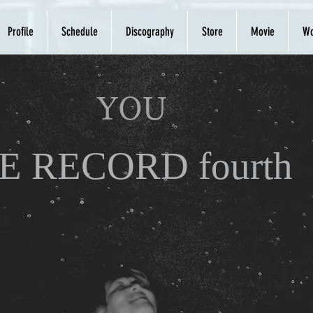
Profile
Schedule
Discography
Store
Movie
Wo
YOU
E RECORD fourth