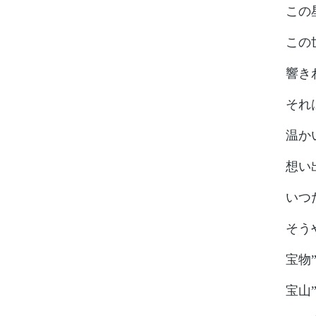
この星
この
響き
それ
温か
想い出
いつだ
そう
宝物”
宝山