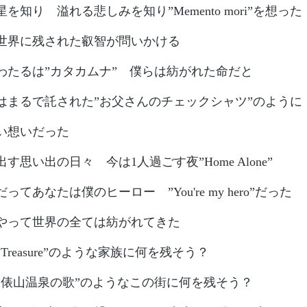
を知り 溢れる悲しみを知り”Memento mori”を想った
世界に残された叡智が問いかける
わたるは”カタカムナ” 僕らは紡がれた命だと
はまるで託された”お父さんのチェックシャツ”のよう
い想いだった
す思い出の日々 今は1人過ごす夜”Home Alone”
ってあなたは僕のヒーロー ”You're my hero”だった
やって世界の全ては紡がれてきた
Treasure”のような家族に何を残そう？
”俵山温泉の歌”のようなこの街に何を残そう？