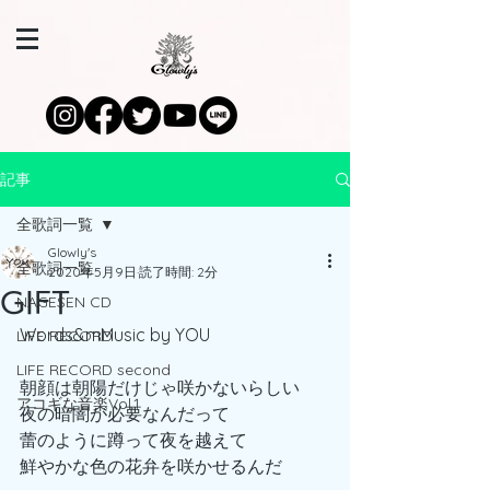
記事
全歌詞一覧
Glowly's
全歌詞一覧
2020年5月9日
読了時間: 2分
GIFT
NAGESEN CD
Words&mMusic by YOU
LIFE RECORD
LIFE RECORD second
朝顔は朝陽だけじゃ咲かないらしい
アコギな音楽Vol.1
夜の暗闇が必要なんだって
蕾のように蹲って夜を越えて
鮮やかな色の花弁を咲かせるんだ