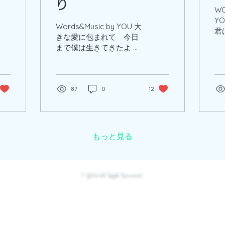
り
WO
Y
Words&Music by YOU 大
君
きな愛に包まれて 今日
か
まで僕は生きてきたよ 大
ん
きな愛に導びかれて あ
た
なたとこうして出会えた
で
よ 幼い頃の写真はなくて
て
映った自分が大嫌いだっ
87
0
12
き
たから どうしてもって撮
問
ったその一枚は この世の
笑
全てを睨みつけた...
もっと見る
© YOU All Right Reserved.