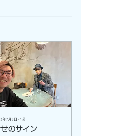
23年7月8日
∙
1
分
幸せのサイン