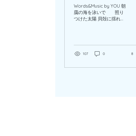
Words&Music by YOU 朝
靄の海を泳いで 照り
つけた太陽 貝殻に揺れる
十字架 カフェラテの
香り どこからきてどこへ
行くの 答えなんてないま
ま ただそれぞれの大切な
ものを 抱きしめて歩む毎
107
0
8
日 盲目の神父が 差し伸
べたその手に 残る香り
と 太陽の温もり...