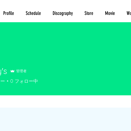
Profile
Schedule
Discography
Store
Movie
Wo
's
管理者
ワー
0
フォロー中