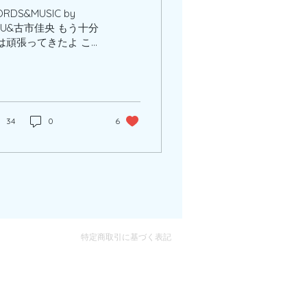
RDS&MUSIC by
OU&古市佳央 もう十分
は頑張ってきたよ ここ
らは幸せになっていい
だよ 涙は流れて 流れ
後 一筋の道へと変わる
しょう 何のために生き
いるの？誰のために生
34
0
6
てきたの？ 自分の心に
いかけてみるあなたと
った日々が揺れてる...
特定商取引に基づく表記