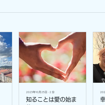
2023年10月25日
∙
2
分
20
知ることは愛の始ま