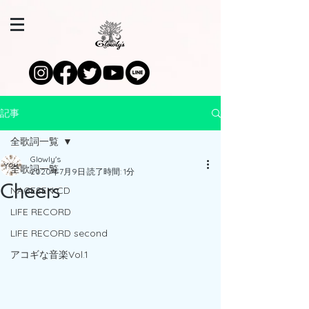
記事
全歌詞一覧
Glowly's
全歌詞一覧
2020年7月9日
読了時間: 1分
Cheers
NAGESEN CD
LIFE RECORD
LIFE RECORD second
アコギな音楽Vol.1