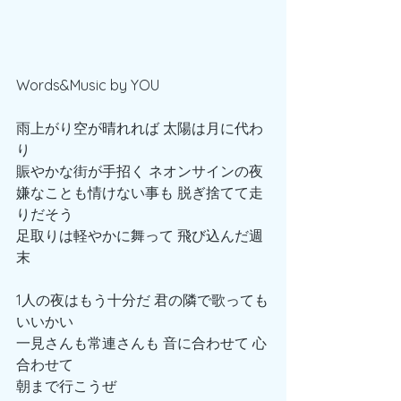
Words&Music by YOU
雨上がり空が晴れれば 太陽は月に代わ
り
賑やかな街が手招く ネオンサインの夜
嫌なことも情けない事も 脱ぎ捨てて走
りだそう
足取りは軽やかに舞って 飛び込んだ週
末
1人の夜はもう十分だ 君の隣で歌っても
いいかい
一見さんも常連さんも 音に合わせて 心
合わせて
朝まで行こうぜ