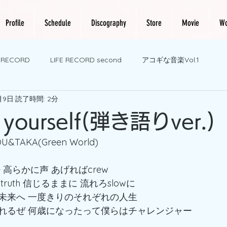
Profile
Schedule
Discography
Store
Movie
Wo
E RECORD
LIFE RECORD second
アコギな音楽Vol.1
月9日
読了時間: 2分
r yourself(弾き語りver.)
OU&TAKA(Green World)
 高らかに声 あげればcrew 
ruth 信じるままに 流れろslowに
未来へ 一度きりのそれぞれの人生 
れるぜ 何歳になったって僕らはチャレンジャー