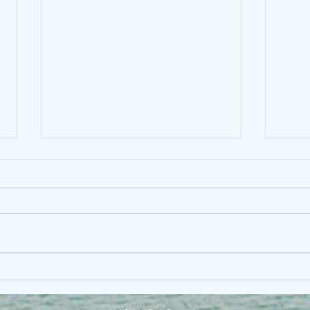
俵山
知ることは愛の始まり