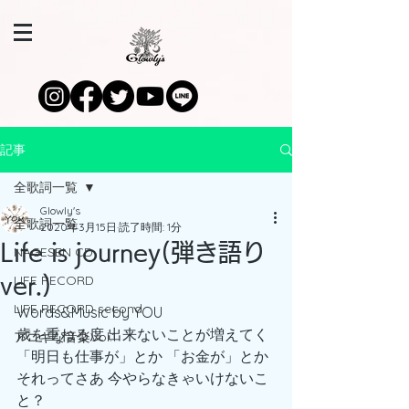
記事
全歌詞一覧
Glowly's
全歌詞一覧
2020年3月15日
読了時間: 1分
Life is journey(弾き語り
NAGESEN CD
LIFE RECORD
ver.)
LIFE RECORD second
Words&Music by YOU
歳を重ねる度 出来ないことが増えてく
アコギな音楽Vol.1
「明日も仕事が」とか 「お金が」とか
それってさあ 今やらなきゃいけないこ
と？