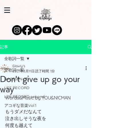
記事
全歌詞一覧
Glowly's
全歌詞一覧
2021年3月11日
読了時間: 1分
Don't give up go your
NAGESEN CD
LIFE RECORD
way
LIFE RECORD second
Words&Music by YOU&N!CMAN
アコギな音楽Vol.1
もうダメだなんて
泣き出しそうな夜を
何度も越えて