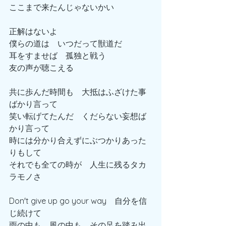
ここまで来たんじゃないかい
正解はないよ
僕らの道は　いつだって獣道だ
耳をすませば　孤独と戦う
友の声が聴こえる
共に歩んだ時間も　大抵はふざけた事
ばかり言って
笑い転げてたんだ　くだらない妄想ば
かり言って
時には分かり合えずにぶつかりあった
りもして
それでも全ての時が　人生に残るタカ
ラモノさ
Don't give up go your way　自分を信
じ続けて
雨の中も　風の中も　その足を踏み出