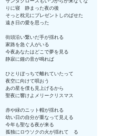
サンタクロースもいつからか来なくな
りに寝　静まった夜の後
そっと枕元にプレゼントしのばせた　
遠き日の愛を思った
街頭沿い繋いだ手が揺れる
家路を急ぐ人がいる
今夜あなたはどこで夢を見る
静寂に鐘の音が鳴れば
ひとりぼっちで離れていたって
夜空に向けて唄おう
あの星を僕も見上げるから
聖夜に響けよメリークリスマス
赤や緑のニット帽が揺れる
幼い日の自分が重なって見える
今年も聖なる夜が来る
孤独にロウソクの火が揺れて　る