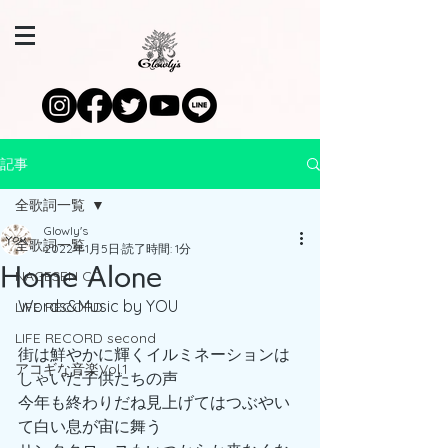
記事
全歌詞一覧
Glowly's
全歌詞一覧
2022年1月5日
読了時間: 1分
Home Alone
NAGESEN CD
Words&Music by YOU
LIFE RECORD
LIFE RECORD second
街は鮮やかに輝くイルミネーションは
アコギな音楽Vol.1
しゃいだ子供たちの声
今年も終わりだね見上げてはつぶやい
て白い息が宙に舞う