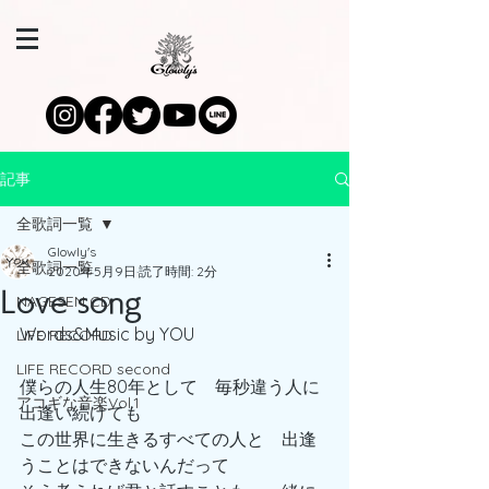
記事
全歌詞一覧
Glowly's
全歌詞一覧
2020年5月9日
読了時間: 2分
Love song
NAGESEN CD
Words&Music by YOU
LIFE RECORD
LIFE RECORD second
僕らの人生80年として　毎秒違う人に
アコギな音楽Vol.1
出逢い続けても
この世界に生きるすべての人と　出逢
うことはできないんだって