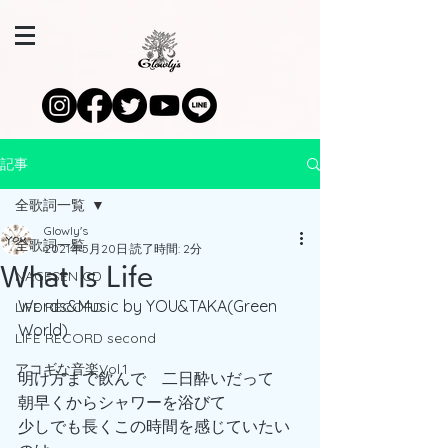
記事
全歌詞一覧
Glowly's
全歌詞一覧
2021年5月20日
読了時間: 2分
What Is Life
NAGESEN CD
Words&Music by YOU&TAKA(Green 
LIFE RECORD
World)
LIFE RECORD second
アコギな音楽Vol.1
明け方まで飲んで　二日酔いだって
朝早くからシャワーを浴びて
少しでも長くこの時間を感じていたい