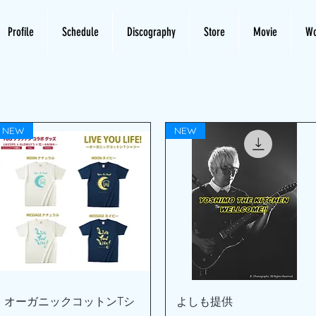
Profile
Schedule
Discography
Store
Movie
Wo
NEW
NEW
クイックビュー
クイックビュー
オーガニックコットンTシ
よしも提供