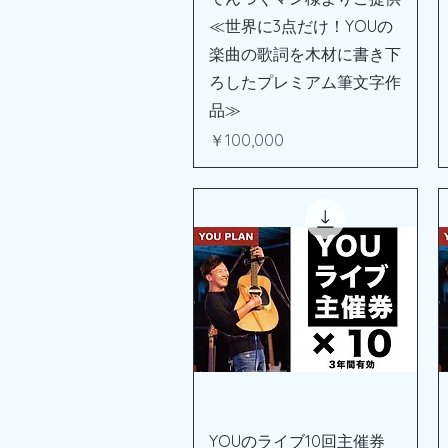
≪世界に3点だけ！YOUの
楽曲の歌詞を木材に書き下
ろしたプレミアム筆文字作
品≫
価格
￥100,000
クイックビュー
YOUのライブ10回主催券