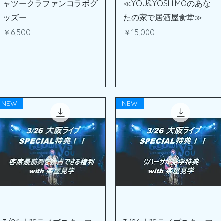
ャツークラファンコラボグ
≪YOU&YOSHIMOのあな
ッズー
たの家で居酒屋食堂≫
価格
価格
￥6,500
￥15,000
NEW
NEW
クイックビュー
クイックビュー