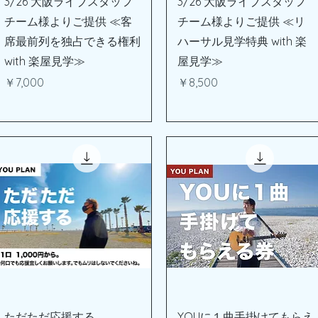
3/26 大阪ライブスタッフ
3/26 大阪ライブスタッフ
チーム様よりご提供 ≪客
チーム様よりご提供 ≪リ
席最前列を独占できる権利
ハーサル見学特典 with 楽
with 楽屋見学≫
屋見学≫
価格
価格
￥7,000
￥8,500
クイックビュー
クイックビュー
ただただ応援する
YOUに１曲手掛けてもらえ