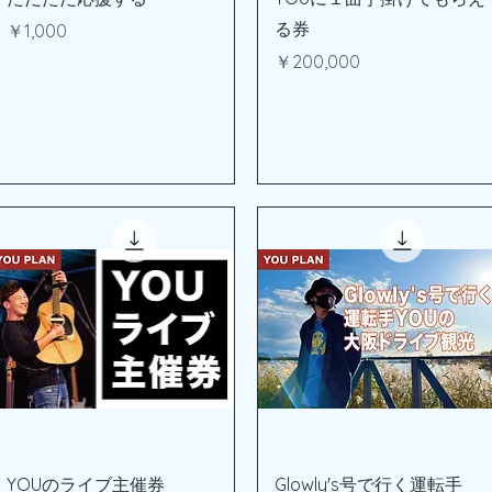
る券
価格
￥1,000
価格
￥200,000
クイックビュー
クイックビュー
YOUのライブ主催券
Glowly's号で行く運転手