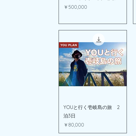
価格
￥500,000
クイックビュー
YOUと行く壱岐島の旅 2
泊3日
価格
￥80,000