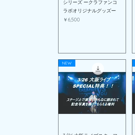
シリーズ ークラファンコ
ラボオリジナルグッズー
価格
￥6,500
NEW
クイックビュー