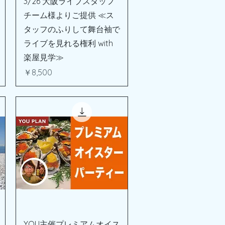
3/26 大阪ライブスタッフ
チーム様よりご提供 ≪ス
タッフのふりして舞台袖で
ライブを見れる権利 with
楽屋見学≫
価格
￥8,500
クイックビュー
YOU主催プレミアムオイス