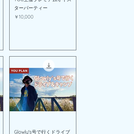
ターパーティー
価格
￥10,000
クイックビュー
Glowly's号で行くドライブ