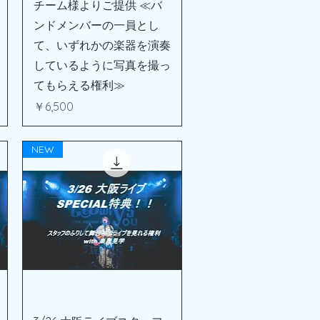
チーム様よりご提供 ≪バ
ンドメンバーの一員とし
て、いずれかの楽器を演奏
しているように写真を撮っ
てもらえる権利≫
価格
￥6,500
NEW
クイックビュー