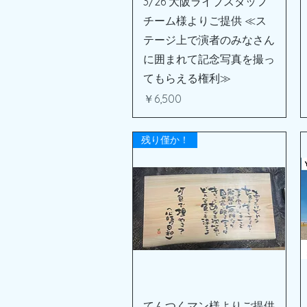
3/26 大阪ライブスタッフ
チーム様よりご提供 ≪ス
テージ上で演者のみなさん
に囲まれて記念写真を撮っ
てもらえる権利≫
価格
￥6,500
残り僅か！
クイックビュー
てんつくマン様よりご提供