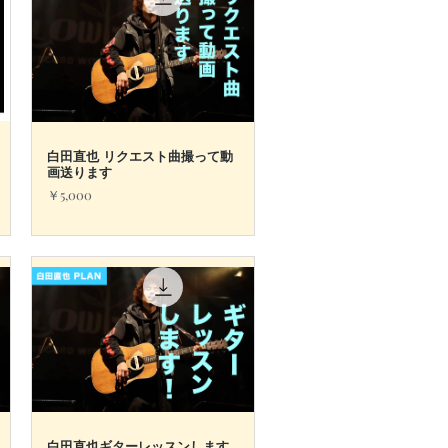
白田直也 リクエスト曲撮って動
クイックビュー
画送ります
価格
￥5,000
白田直也ギターレッスンします