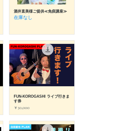
酒井直美様ご提供≪免疫講座≫
クイックビュー
在庫なし
FUN-KOROGASHI ライブ行きま
クイックビュー
す券
価格
￥30,000