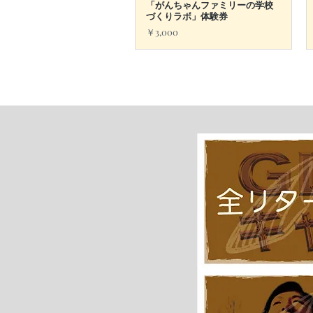
「がんちゃんファミリーの学校
づくりラボ」体験券
価格
￥3,000