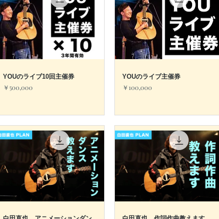
YOUのライブ10回主催券
クイックビュー
YOUのライブ主催券
クイックビュー
価格
価格
￥500,000
￥100,000
白田直也 アニメーションダン
白田直也 作詞作曲教えます