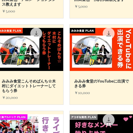
クイックビュー
クイックビュー
ス教えます
価格
￥5,000
価格
￥5,000
みみみ食堂こんそめぱんち☆木
クイックビュー
みみみ食堂のYouTubeに出演で
クイックビュー
村にダイエットトレーナーして
きる券
もらう券
価格
￥10,000
価格
￥20,000