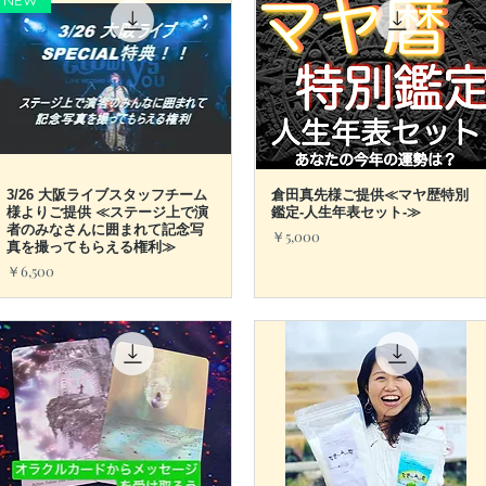
NEW
3/26 大阪ライブスタッフチーム
クイックビュー
倉田真先様ご提供≪マヤ歴特別
クイックビュー
様よりご提供 ≪ステージ上で演
鑑定-人生年表セット-≫
者のみなさんに囲まれて記念写
価格
￥5,000
真を撮ってもらえる権利≫
価格
￥6,500