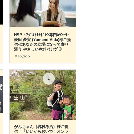
HSP・ｱﾀﾞﾙﾄﾁﾙﾄﾞﾚﾝ専門ｶｳﾝｾﾗｰ
クイックビュー
愛田 夢実 (Yumemi Aida)様ご提
供≪あなたの立場になって寄り
添う やさしい☘️ｶｳﾝｾﾘﾝｸﾞ≫
価格
￥10,000
がんちゃん（岩村考治）様ご提
クイックビュー
供 「いいからおいで！オンラ