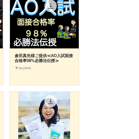
倉田真先様ご提供≪AO入試面接
クイックビュー
合格率98%必勝法伝授≫
価格
￥10,000