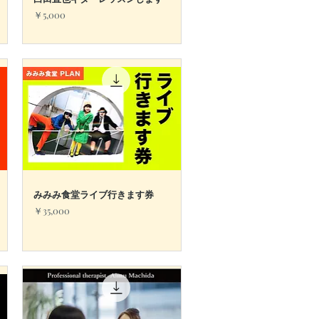
クイックビュー
価格
￥5,000
みみみ食堂ライブ行きます券
クイックビュー
価格
￥35,000