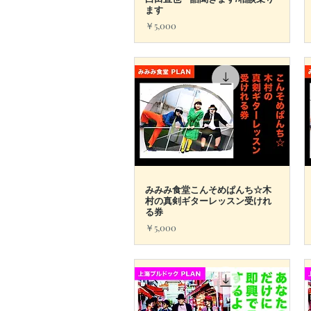
クイックビュー
ます
価格
￥5,000
みみみ食堂こんそめぱんち☆木
クイックビュー
村の真剣ギターレッスン受けれ
る券
価格
￥5,000