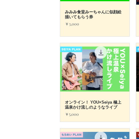
みみみ食堂みーちゃんに似顔絵
クイックビュー
描いてもらう券
価格
￥3,000
オンライン！ YOU×Seiya 極上
クイックビュー
温泉かけ流しのようなライブ
価格
￥5,000