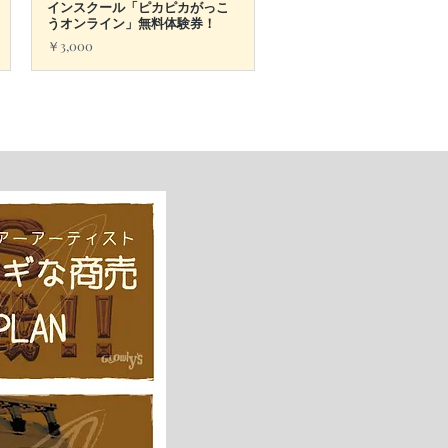
インスクール「ピカピカがっこ
うオンライン」無料体験券！
価格
￥3,000