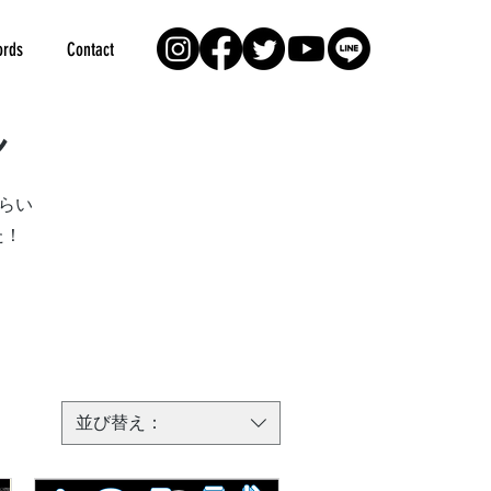
rds
Contact
ン
らい
た！
並び替え：