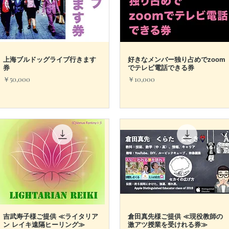
上海ブルドッグライブ行きます
クイックビュー
好きなメンバー独り占めでzoom
クイックビュー
券
でテレビ電話できる券
価格
価格
￥50,000
￥10,000
吉武寿子様ご提供 ≪ライタリア
クイックビュー
倉田真先様ご提供 ≪現役教師の
クイックビュー
ン レイキ遠隔ヒーリング≫
激アツ授業を受けれる券≫