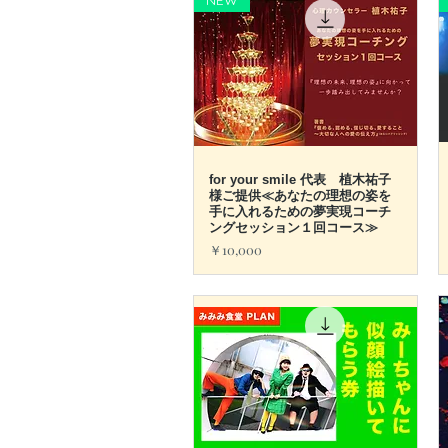
NEW
for your smile 代表 植木祐子
クイックビュー
様ご提供≪あなたの理想の姿を
手に入れるための夢実現コーチ
ングセッション１回コース≫
価格
￥10,000