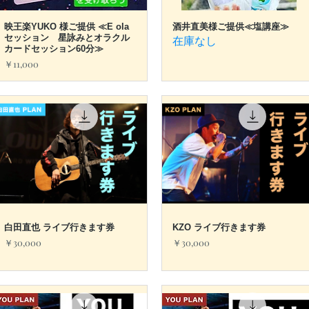
映王楽YUKO 様ご提供 ≪E ola
クイックビュー
酒井直美様ご提供≪塩講座≫
クイックビュー
セッション 星詠みとオラクル
在庫なし
カードセッション60分≫
価格
￥11,000
白田直也 ライブ行きます券
クイックビュー
KZO ライブ行きます券
クイックビュー
価格
価格
￥30,000
￥30,000