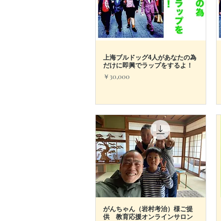
上海ブルドッグ4人があなたの為
クイックビュー
だけに即興でラップをするよ！
価格
￥30,000
がんちゃん（岩村考治）様ご提
クイックビュー
供 教育応援オンラインサロン