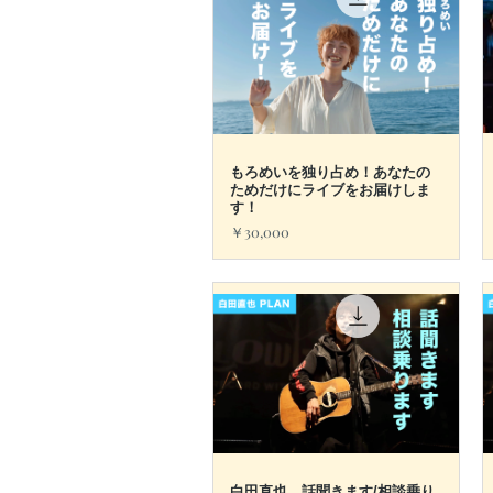
もろめいを独り占め！あなたの
クイックビュー
ためだけにライブをお届けしま
す！
価格
￥30,000
白田直也 話聞きます/相談乗り