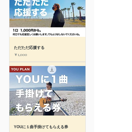
ただただ応援する
価格
￥1,000
YOUに１曲手掛けてもらえる券