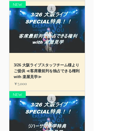
NEW
3/26 大阪ライブスタッフチーム様より
ご提供 ≪客席最前列を独占できる権利
with 楽屋見学≫
価格
￥7,000
NEW