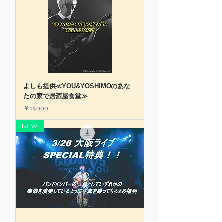
よしも提供≪YOU&YOSHIMOのあな
たの家で居酒屋食堂≫
価格
￥15,000
NEW