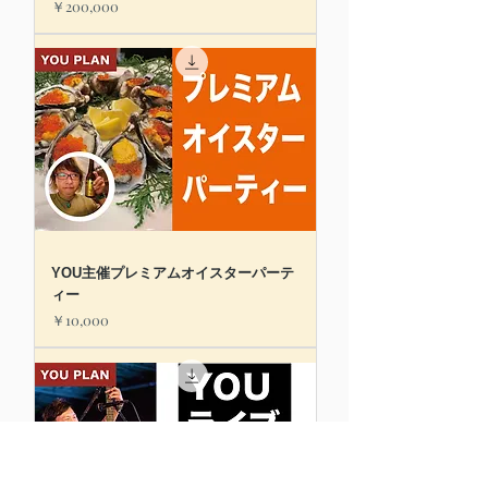
価格
￥200,000
YOU主催プレミアムオイスターパーテ
ィー
価格
￥10,000