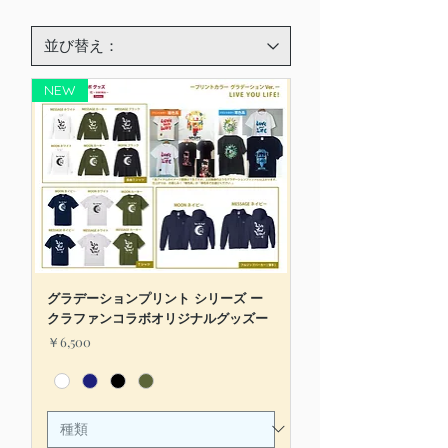
NEW
グラデーションプリント シリーズ ー
クラファンコラボオリジナルグッズー
価格
￥6,500