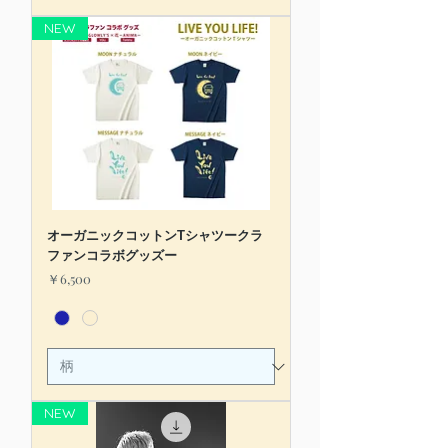
NEW
オーガニックコットンTシャツークラ
ファンコラボグッズー
価格
￥6,500
NEW