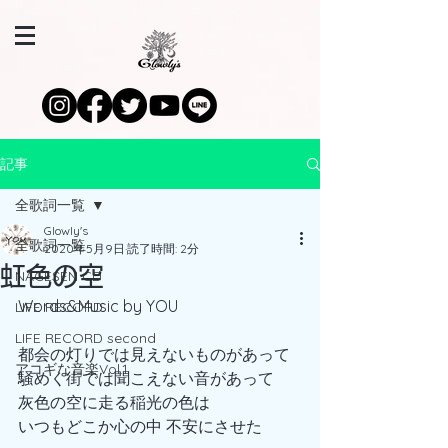
記事
全歌詞一覧
Glowly's
全歌詞一覧
2020年5月9日
読了時間: 2分
虹色の空
NAGESEN CD
Words&Music by YOU
LIFE RECORD
LIFE RECORD second
都会の灯りでは見えないものがあって
アコギな音楽Vol.1
騒めく街では聞こえない音があって
灰色の空に走る稲光の色は
いつもどこか心の中 不安にさせた