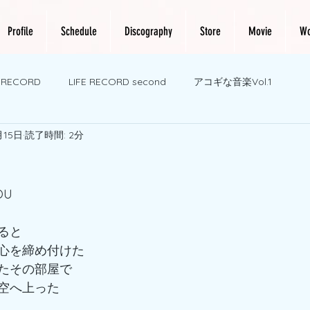
Profile
Schedule
Discography
Store
Movie
Wo
E RECORD
LIFE RECORD second
アコギな音楽Vol.1
月15日
読了時間: 2分
OU
ると　
心を締め付けた
たその部屋で　
空へ上った