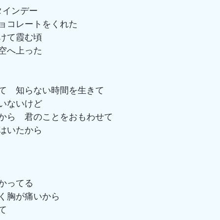
タインデー　
ョコレートをくれた
けて霞む頃　
空へ上った
て　知らない時間を生きて　
いないけど
から　君のことをおもわせて　
はいたから
　
かってる
胸が痛いから　   
て