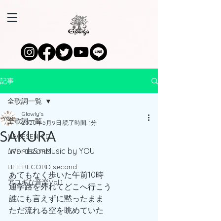
記事
全歌詞一覧
Glowly's
全歌詞一覧
2020年5月9日
読了時間: 1分
SAKURA
NAGESEN CD
Words&mMusic by YOU
LIFE RECORD
LIFE RECORD second
あてもなく歩いた午前10時
アコギな音楽Vol.1
通学路を外れてどこへ行こう
誰にも言えずに黙ったまま
ただ流れる空を眺めていた