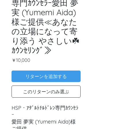
専門ｶｳﾝｾﾗｰ愛田 夢
実 (Yumemi Aida)
様ご提供≪あなた
の立場になって寄
り添う やさしい☘️
ｶｳﾝｾﾘﾝｸﾞ≫
価
￥10,000
格
リターンを追加する
このリターンのみ選ぶ
HSP・ｱﾀﾞﾙﾄﾁﾙﾄﾞﾚﾝ専門ｶｳﾝｾﾗ
ｰ
愛田 夢実 (Yumemi Aida)様
ご提供